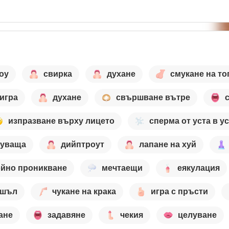
оу
свирка
духане
смукане на то
игра
духане
свършване вътре
изпразване върху лицето
сперма от уста в у
цуваща
дийптроут
лапане на хуй
йно проникване
мечтаещи
еякулация
шъл
чукане на крака
игра с пръсти
ане
задавяне
чекия
целуване