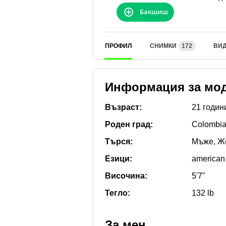
Бакшиш
ПРОФИЛ
СНИМКИ
172
ВИ
Информация за мо
Възраст:
21 годин
Роден град:
Colombia
Търся:
Мъже, Ж
Езици:
american
Височина:
5'7"
Тегло:
132 lb
За мен