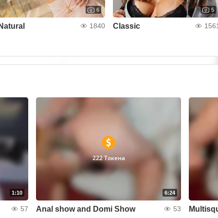
6
5
Natural
Classic
1840
156
222 Токена
1:10
6:24
Anal show and Domi Show
Multisq
57
53