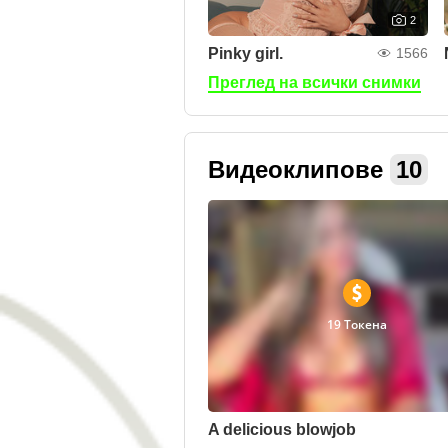
2
Pinky girl.
1566
Преглед на всички снимки
Видеоклипове
10
19 Токена
A delicious blowjob