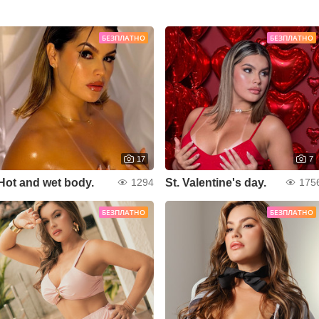
БЕЗПЛАТНО
БЕЗПЛАТНО
17
7
Hot and wet body.
St. Valentine's day.
1294
175
БЕЗПЛАТНО
БЕЗПЛАТНО