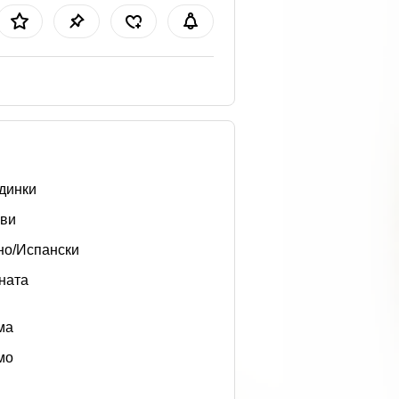
динки
ви
но/Испански
ната
ма
мо