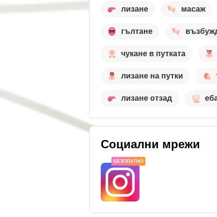
лизане
масаж
гълтане
възбуж
чукане в путката
лизане на путки
лизане отзад
еб
Социални мрежи
БЕЗПЛАТНО