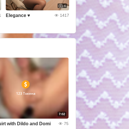
4
Elegance ♥
1
1417
123 Токена
7:02
uirt with Dildo and Domi
75