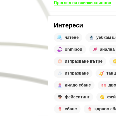
Преглед на всички клипове
Интереси
чатене
уебкам ш
ohmibod
анална 
изпразване вътре
изпразване
тан
дилдо ебане
дво
фейсситинг
фей
ебане
здраво еб