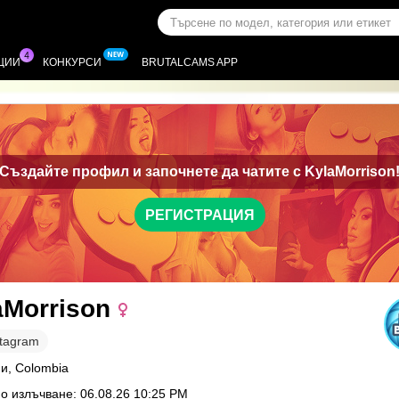
ЦИИ
КОНКУРСИ
BRUTALCAMS APP
Създайте профил и започнете да чатите с
KylaMorrison
РЕГИСТРАЦИЯ
aMorrison
stagram
и, Colombia
о излъчване: 06.08.26 10:25 PM