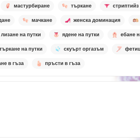
мастурбиране
търкане
стриптийз
дане
мачкане
женска доминация
лизане на путки
ядене на путки
ебане н
търкане на путки
скуърт оргазъм
фетиш
ане в гъза
пръсти в гъза