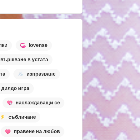
пки
lovense
свършване в устата
ста
изпразване
дилдо игра
наслаждаващи се
събличане
правене на любов