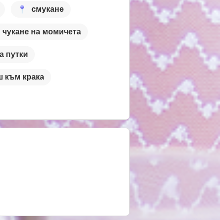
смукане
чукане на момичета
а путки
 към крака