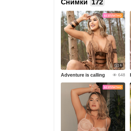
Снимки
172
БЕЗПЛАТНО
6
Adventure is calling
648
БЕЗПЛАТНО