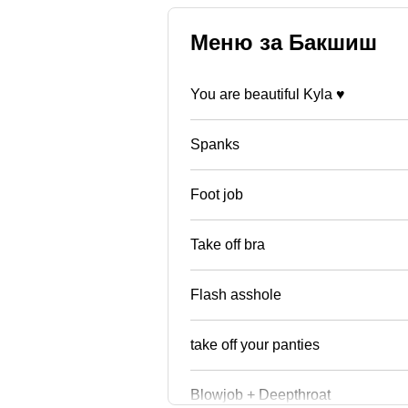
Меню за Бакшиш
You are beautiful Kyla ♥
Spanks
Foot job
Take off bra
Flash asshole
take off your panties
Blowjob + Deepthroat