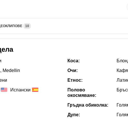
ДЕОКЛИПОВЕ
10
дела
и
Коса:
Блон
, Medellin
Очи:
Кафя
ени
Етнос:
Лати
Испански
Полово
Бръс
окосмяване:
Гръдна обиколка:
Голя
Дупе:
Голя