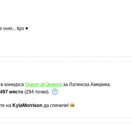
over... tips ♥
 в конкурса
Queen of Queens
за Латинска Америка.
497 място
(294 точки).
ете на
KylaMorrison
да
спечели!